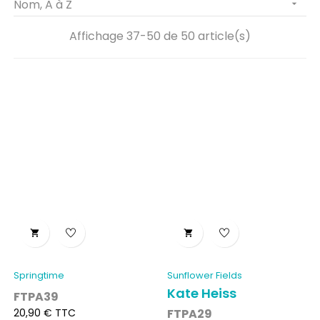
Nom, A à Z

Affichage 37-50 de 50 article(s)


Springtime
Sunflower Fields
Kate Heiss
FTPA39
Prix
20,90 € TTC
FTPA29