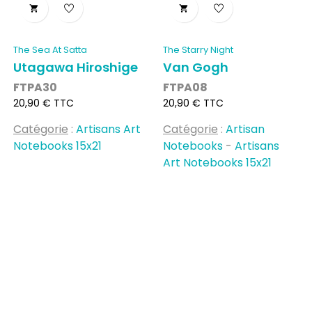


The Sea At Satta
The Starry Night
Utagawa Hiroshige
Van Gogh
FTPA30
FTPA08
Prix
Prix
20,90 € TTC
20,90 € TTC
Catégorie
:
Artisans Art
Catégorie
:
Artisan
Notebooks 15x21
Notebooks
-
Artisans
Art Notebooks 15x21