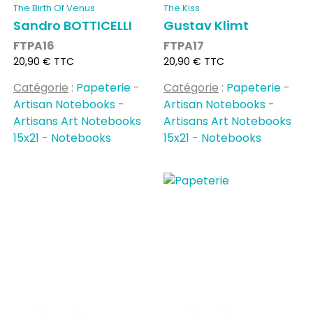
The Birth Of Venus
The Kiss
Sandro BOTTICELLI
Gustav Klimt
FTPA16
FTPA17
Prix
Prix
20,90 € TTC
20,90 € TTC
Catégorie
:
Papeterie
-
Catégorie
:
Papeterie
-
Artisan Notebooks
-
Artisan Notebooks
-
Artisans Art Notebooks
Artisans Art Notebooks
15x21
-
Notebooks
15x21
-
Notebooks