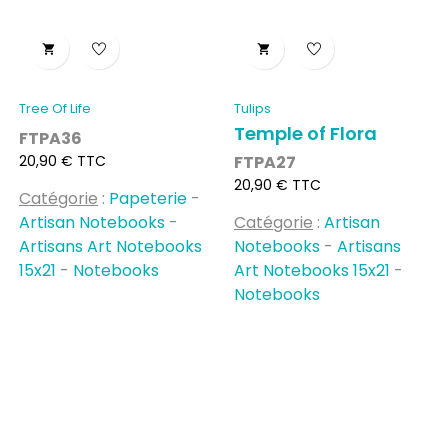


Tree Of Life
Tulips
Temple of Flora
FTPA36
Prix
20,90 € TTC
FTPA27
Prix
20,90 € TTC
Catégorie
:
Papeterie
-
Artisan Notebooks
-
Catégorie
:
Artisan
Artisans Art Notebooks
Notebooks
-
Artisans
15x21
-
Notebooks
Art Notebooks 15x21
-
Notebooks