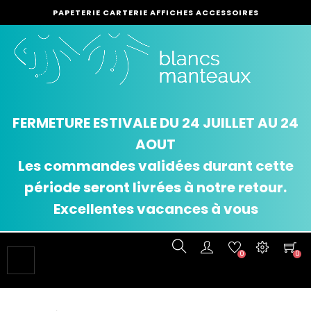
PAPETERIE CARTERIE AFFICHES ACCESSOIRES
FERMETURE ESTIVALE DU 24 JUILLET AU 24
AOUT
Les commandes validées durant cette
période seront livrées à notre retour.
Excellentes vacances à vous
0
0
Basculer
☰
la
navigation