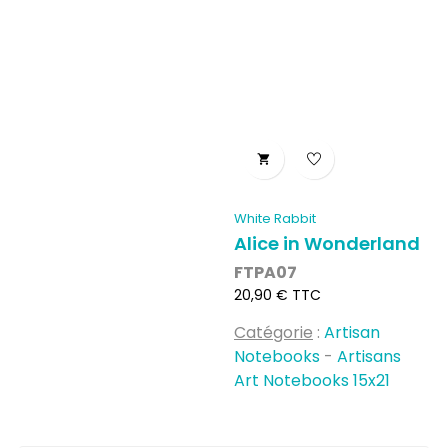

White Rabbit
Alice in Wonderland
FTPA07
Prix
20,90 € TTC
Catégorie
:
Artisan
Notebooks
-
Artisans
Art Notebooks 15x21