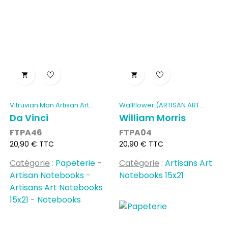


Vitruvian Man Artisan Art...
Wallflower (ARTISAN ART...
Da Vinci
William Morris
FTPA46
FTPA04
Prix
Prix
20,90 € TTC
20,90 € TTC
Catégorie
:
Papeterie
-
Catégorie
:
Artisans Art
Artisan Notebooks
-
Notebooks 15x21
Artisans Art Notebooks
15x21
-
Notebooks