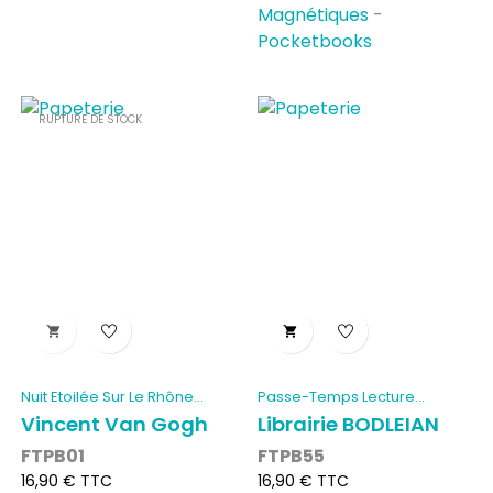
Magnétiques
-
Pocketbooks
RUPTURE DE STOCK


Nuit Etoilée Sur Le Rhône...
Passe-Temps Lecture...
Vincent Van Gogh
Librairie BODLEIAN
FTPB01
FTPB55
Prix
Prix
16,90 € TTC
16,90 € TTC