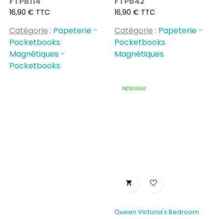
FTPB114
FTPB42
Prix
Prix
16,90 € TTC
16,90 € TTC
Catégorie
:
Papeterie
-
Catégorie
:
Papeterie
-
Pocketbooks
Pocketbooks
Magnétiques
-
Magnétiques
Pocketbooks
NOUVEAU

Queen Victoria's Bedroom