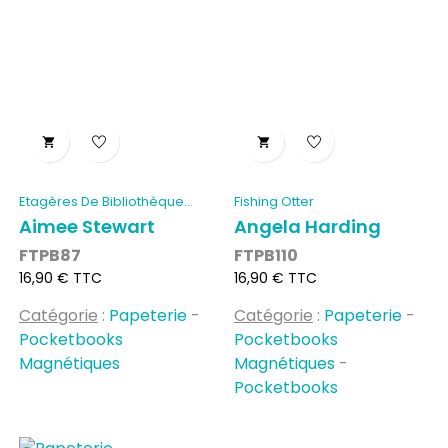


Etagères De Bibliothèque...
Fishing Otter
Aimee Stewart
Angela Harding
FTPB87
FTPB110
Prix
Prix
16,90 € TTC
16,90 € TTC
Catégorie
:
Papeterie
-
Catégorie
:
Papeterie
-
Pocketbooks
Pocketbooks
Magnétiques
Magnétiques
-
Pocketbooks