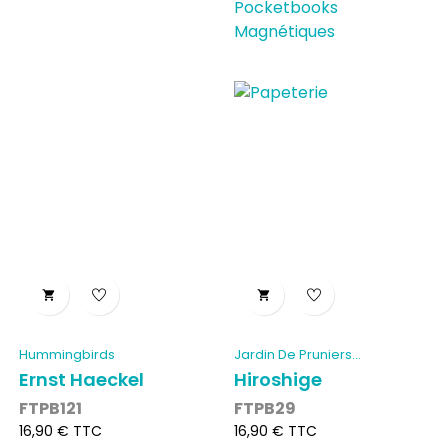
Pocketbooks
Magnétiques


Hummingbirds
Jardin De Pruniers...
Ernst Haeckel
Hiroshige
FTPB121
FTPB29
Prix
Prix
16,90 € TTC
16,90 € TTC