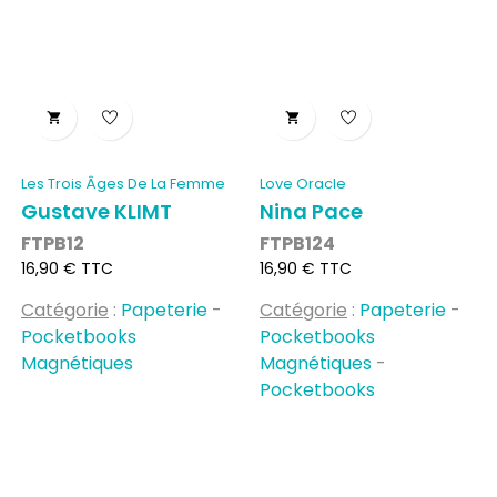


Les Trois Âges De La Femme
Love Oracle
Gustave KLIMT
Nina Pace
FTPB12
FTPB124
Prix
Prix
16,90 € TTC
16,90 € TTC
Catégorie
:
Papeterie
-
Catégorie
:
Papeterie
-
Pocketbooks
Pocketbooks
Magnétiques
Magnétiques
-
Pocketbooks