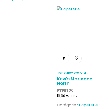

Honeyflowers And...
Kew's Marianne
North
FTPB100
Prix
16,90 € TTC
Catégorie
:
Papeterie
-