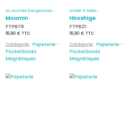
La Journée Dangereuse...
La Mer À Satta
(POCKETBOOKS...
Moomin
Hiroshige
FTPB78
FTPB21
Prix
Prix
16,90 € TTC
16,90 € TTC
Catégorie
:
Papeterie
-
Catégorie
:
Papeterie
-
Pocketbooks
Pocketbooks
Magnétiques
Magnétiques