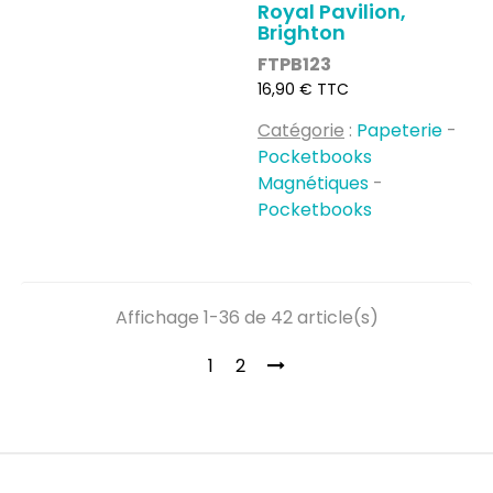
Royal Pavilion,
Brighton
FTPB123
Prix
16,90 € TTC
Catégorie
:
Papeterie
-
Pocketbooks
Magnétiques
-
Pocketbooks
Affichage 1-36 de 42 article(s)
1
2