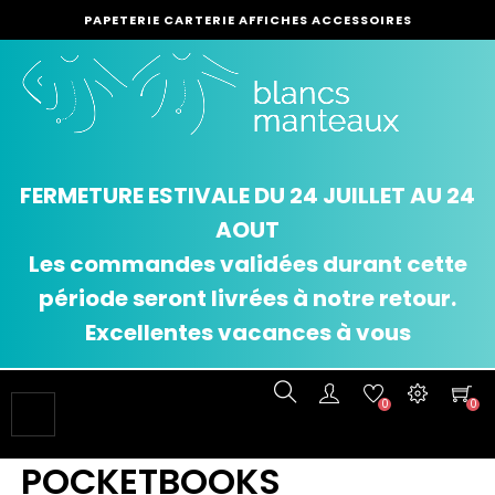
PAPETERIE CARTERIE AFFICHES ACCESSOIRES
FERMETURE ESTIVALE DU 24 JUILLET AU 24
AOUT
Les commandes validées durant cette
période seront livrées à notre retour.
Excellentes vacances à vous
0
0
Basculer
☰
la
navigation
POCKETBOOKS