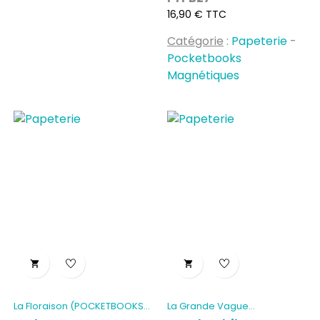
Prix
16,90 € TTC
Catégorie
:
Papeterie
-
Pocketbooks
Magnétiques


La Floraison (POCKETBOOKS...
La Grande Vague...