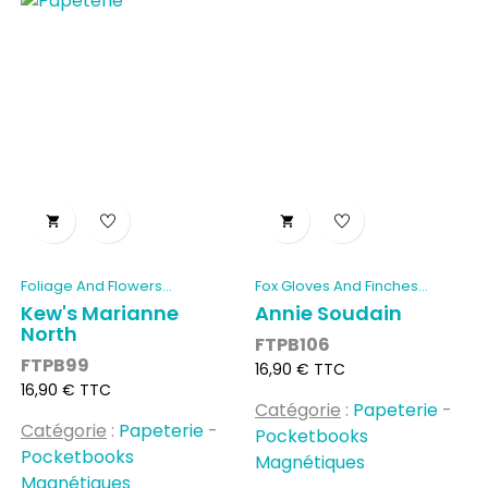


Foliage And Flowers...
Fox Gloves And Finches...
Kew's Marianne
Annie Soudain
North
FTPB106
FTPB99
Prix
16,90 € TTC
Prix
16,90 € TTC
Catégorie
:
Papeterie
-
Catégorie
:
Papeterie
-
Pocketbooks
Pocketbooks
Magnétiques
Magnétiques