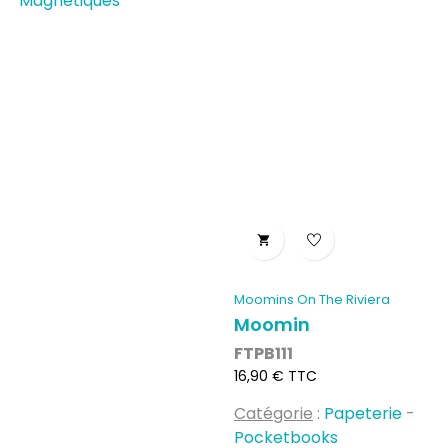
Magnétiques

Moomins On The Riviera
Moomin
FTPB111
Prix
16,90 € TTC
Catégorie
:
Papeterie
-
Pocketbooks