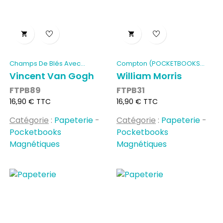


Champs De Blés Avec
Compton (POCKETBOOKS...
Cyprès...
Vincent Van Gogh
William Morris
FTPB89
FTPB31
Prix
Prix
16,90 € TTC
16,90 € TTC
Catégorie
:
Papeterie
-
Catégorie
:
Papeterie
-
Pocketbooks
Pocketbooks
Magnétiques
Magnétiques