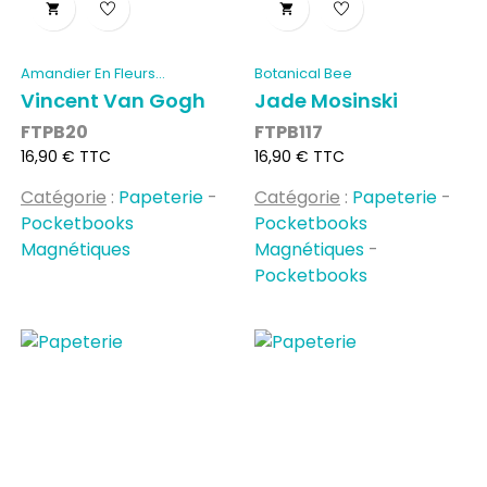


Amandier En Fleurs...
Botanical Bee
Vincent Van Gogh
Jade Mosinski
FTPB20
FTPB117
Prix
Prix
16,90 € TTC
16,90 € TTC
Catégorie
:
Papeterie
-
Catégorie
:
Papeterie
-
Pocketbooks
Pocketbooks
Magnétiques
Magnétiques
-
Pocketbooks