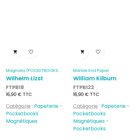


Magnolia (POCKETBOOKS...
Marble End Paper
Wilhelm Lizst
William Kilburn
FTPB18
FTPB122
Prix
Prix
16,90 € TTC
16,90 € TTC
Catégorie
:
Papeterie
-
Catégorie
:
Papeterie
-
Pocketbooks
Pocketbooks
Magnétiques
Magnétiques
-
Pocketbooks