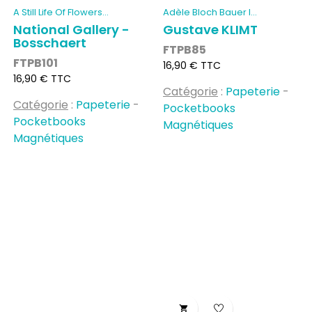
A Still Life Of Flowers...
Adèle Bloch Bauer I...
National Gallery -
Gustave KLIMT
Bosschaert
FTPB85
FTPB101
Prix
16,90 € TTC
Prix
16,90 € TTC
Catégorie
:
Papeterie
-
Catégorie
:
Papeterie
-
Pocketbooks
Pocketbooks
Magnétiques
Magnétiques
