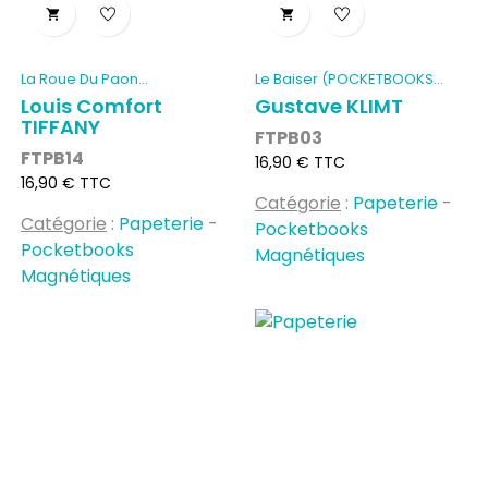


La Roue Du Paon...
Le Baiser (POCKETBOOKS...
Louis Comfort
Gustave KLIMT
TIFFANY
FTPB03
FTPB14
Prix
16,90 € TTC
Prix
16,90 € TTC
Catégorie
:
Papeterie
-
Catégorie
:
Papeterie
-
Pocketbooks
Pocketbooks
Magnétiques
Magnétiques