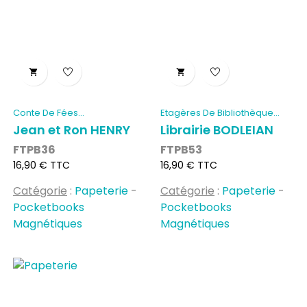


Conte De Fées
Etagères De Bibliothèque...
(POCKETBOOKS...
Jean et Ron HENRY
Librairie BODLEIAN
FTPB36
FTPB53
Prix
Prix
16,90 € TTC
16,90 € TTC
Catégorie
:
Papeterie
-
Catégorie
:
Papeterie
-
Pocketbooks
Pocketbooks
Magnétiques
Magnétiques