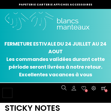
PAPETERIE CARTERIE AFFICHES ACCESSOIRES
FERMETURE ESTIVALE DU 24 JUILLET AU 24
AOUT
Les commandes validées durant cette
période seront livrées à notre retour.
Excellentes vacances à vous
0
0
Basculer
☰
la
navigation
STICKY NOTES