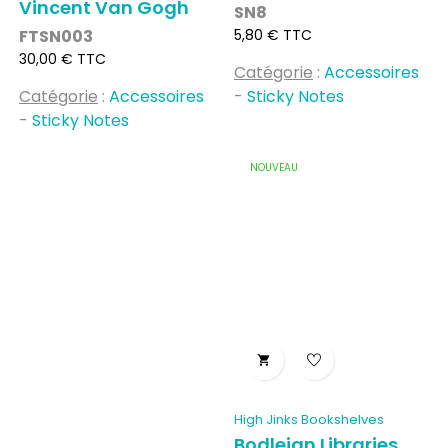
Vincent Van Gogh
SN8
Prix
FTSN003
5,80 € TTC
Prix
30,00 € TTC
Catégorie
:
Accessoires
Catégorie
:
Accessoires
-
Sticky Notes
-
Sticky Notes
NOUVEAU

High Jinks Bookshelves
Bodleian Libraries