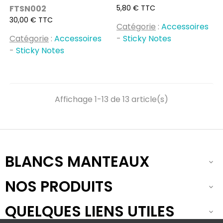
Prix
FTSN002
5,80 € TTC
Prix
30,00 € TTC
Catégorie
:
Accessoires
Catégorie
:
Accessoires
-
Sticky Notes
-
Sticky Notes
Affichage 1-13 de 13 article(s)
BLANCS MANTEAUX

NOS PRODUITS

QUELQUES LIENS UTILES
