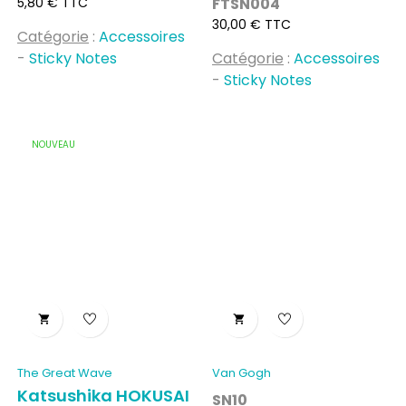
Prix
5,80 € TTC
FTSN004
Prix
30,00 € TTC
Catégorie
:
Accessoires
-
Sticky Notes
Catégorie
:
Accessoires
-
Sticky Notes
NOUVEAU


The Great Wave
Van Gogh
Katsushika HOKUSAI
SN10