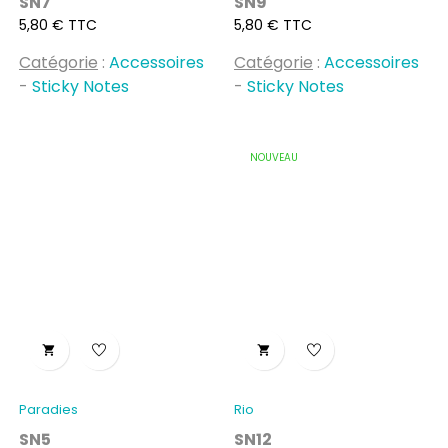
SN7
SN9
Prix
Prix
5,80 € TTC
5,80 € TTC
Catégorie
:
Accessoires
Catégorie
:
Accessoires
-
Sticky Notes
-
Sticky Notes
NOUVEAU


Paradies
Rio
SN5
SN12