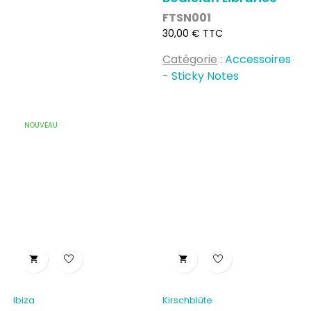
FTSN001
Prix
30,00 € TTC
Catégorie
:
Accessoires
-
Sticky Notes
NOUVEAU


Ibiza
Kirschblüte