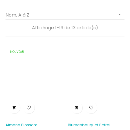
Nom, A à Z

Affichage 1-13 de 13 article(s)
NOUVEAU


Almond Blossom
Blumenbouquet Petrol