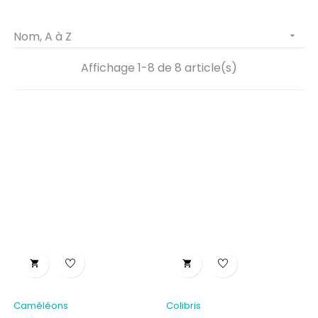
Nom, A à Z

Affichage 1-8 de 8 article(s)


Caméléons
Colibris