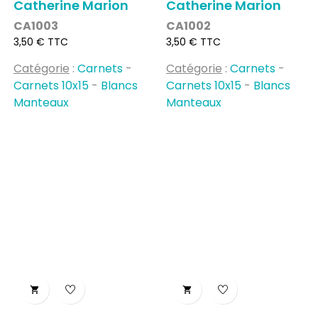
Catherine Marion
Catherine Marion
CA1003
CA1002
Prix
Prix
3,50 € TTC
3,50 € TTC
Catégorie
:
Carnets
-
Catégorie
:
Carnets
-
Carnets 10x15
-
Blancs
Carnets 10x15
-
Blancs
Manteaux
Manteaux

