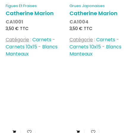
Figues Et Fraises
Grues Japonaises
Catherine Marion
Catherine Marion
CA1001
CA1004
Prix
Prix
3,50 € TTC
3,50 € TTC
Catégorie
:
Carnets
-
Catégorie
:
Carnets
-
Carnets 10x15
-
Blancs
Carnets 10x15
-
Blancs
Manteaux
Manteaux

