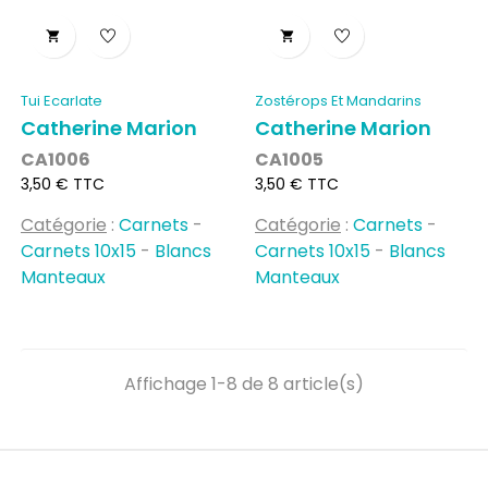


Tui Ecarlate
Zostérops Et Mandarins
Catherine Marion
Catherine Marion
CA1006
CA1005
Prix
Prix
3,50 € TTC
3,50 € TTC
Catégorie
:
Carnets
-
Catégorie
:
Carnets
-
Carnets 10x15
-
Blancs
Carnets 10x15
-
Blancs
Manteaux
Manteaux
Affichage 1-8 de 8 article(s)