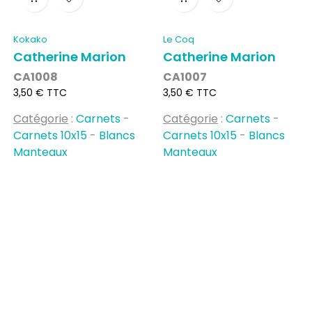
Kokako
Le Coq
Catherine Marion
Catherine Marion
CA1008
CA1007
Prix
Prix
3,50 € TTC
3,50 € TTC
Catégorie
:
Carnets
-
Catégorie
:
Carnets
-
Carnets 10x15
-
Blancs
Carnets 10x15
-
Blancs
Manteaux
Manteaux