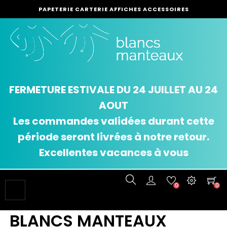
PAPETERIE CARTERIE AFFICHES ACCESSOIRES
FERMETURE ESTIVALE DU 24 JUILLET AU 24
AOUT
Les commandes validées durant cette
période seront livrées à notre retour.
Excellentes vacances à vous
0
0
Basculer
☰
la
navigation
BLANCS MANTEAUX