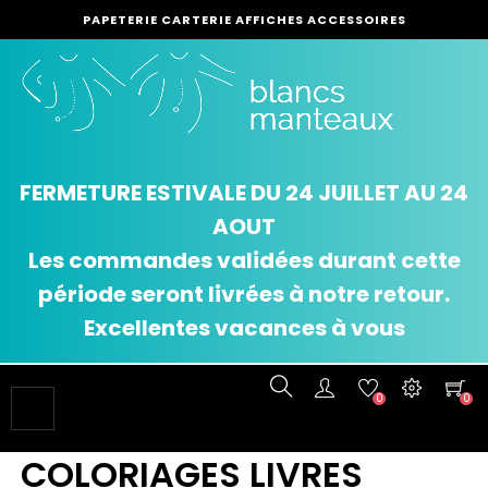
PAPETERIE CARTERIE AFFICHES ACCESSOIRES
FERMETURE ESTIVALE DU 24 JUILLET AU 24
AOUT
Les commandes validées durant cette
période seront livrées à notre retour.
Excellentes vacances à vous
0
0
Basculer
☰
la
navigation
COLORIAGES LIVRES