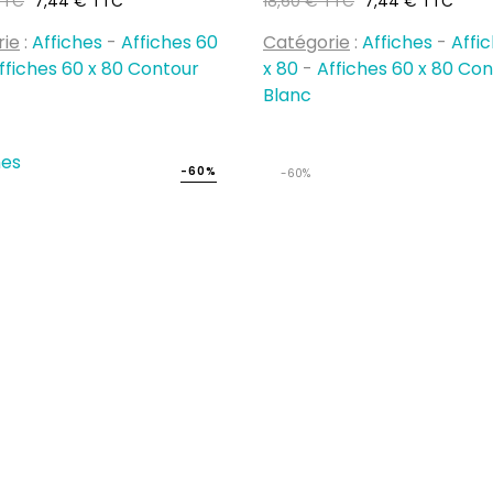
TTC
7,44 € TTC
18,60 € TTC
7,44 € TTC
habituel
rie
:
Affiches
-
Affiches 60
Catégorie
:
Affiches
-
Affi
ffiches 60 x 80 Contour
x 80
-
Affiches 60 x 80 Co
Blanc
-60%
-60%