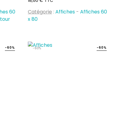
18,60 € TTC
ches 60
Catégorie
:
Affiches
-
Affiches 60
ntour
x 80
-60%
-60%
-60%