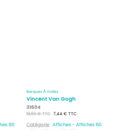
Barques À Voiles
Vincent Van Gogh
31604
Prix
Prix
18,60 € TTC
7,44 € TTC
habituel
ches 60
Catégorie
:
Affiches
-
Affiches 60