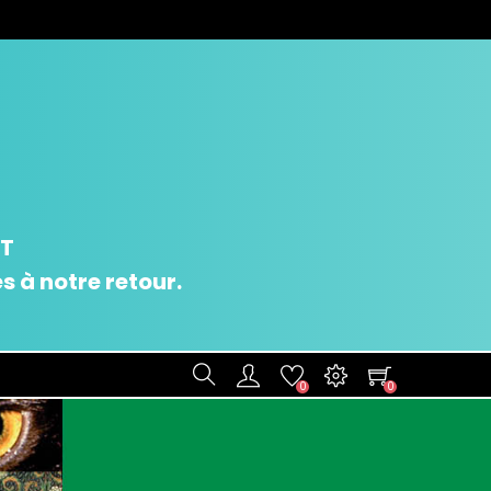
UT
 à notre retour.
0
0