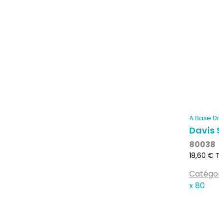
A Base Dr
Davis
80038
Prix
18,60 € 
Catégo
x 80