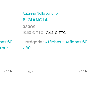
Autunno Nelle Langhe
B. GIANOLA
33309
Prix
Prix
18,60 € TTC
7,44 € TTC
habituel
ches 60
Catégorie
:
Affiches
-
Affiches 60
ntour
x 80
-60%
-60%
-60%