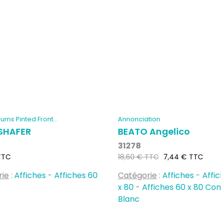
ums Pinted Front...
Annonciation
 SHAFER
BEATO Angelico
31278
Prix
Prix
TTC
18,60 € TTC
7,44 € TTC
habituel
rie
:
Affiches
-
Affiches 60
Catégorie
:
Affiches
-
Affi
x 80
-
Affiches 60 x 80 Co
Blanc