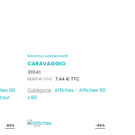
Bacchus Adolescent
CARAVAGGIO
31041
Prix
Prix
18,60 € TTC
7,44 € TTC
habituel
ches 60
Catégorie
:
Affiches
-
Affiches 60
ntour
x 80
-60%
-60%
-60%