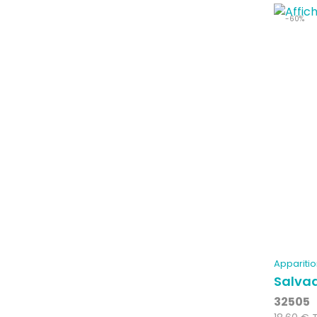
-60%
Apparitio
Salvad
32505
Prix