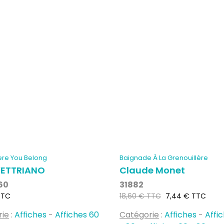
re You Belong
Baignade À La Grenouillère
VETTRIANO
Claude Monet
60
31882
Prix
Prix
TTC
18,60 € TTC
7,44 € TTC
habituel
rie
:
Affiches
-
Affiches 60
Catégorie
:
Affiches
-
Affi