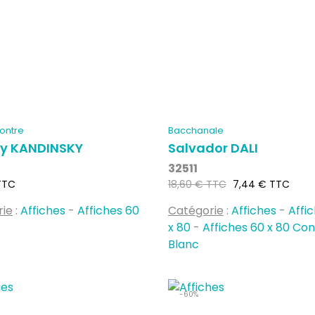
Contre
Bacchanale
ly KANDINSKY
Salvador DALI
32511
Prix
Prix
TTC
18,60 € TTC
7,44 € TTC
habituel
rie
:
Affiches
-
Affiches 60
Catégorie
:
Affiches
-
Affi
x 80
-
Affiches 60 x 80 Co
Blanc
-60%