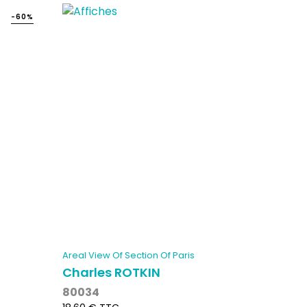
-60%
Areal View Of Section Of Paris
Charles ROTKIN
80034
Prix