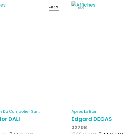
-60%
-60%
n Du Compotier Sur...
Après Le Bain
or DALI
Edgard DEGAS
32708
Prix
Prix
Prix