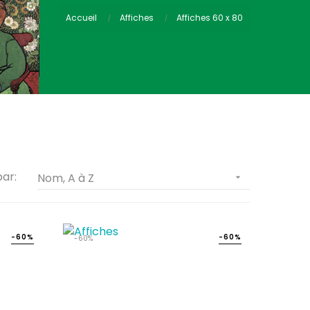
Accueil
Affiches
Affiches 60 x 80
par:
Nom, A à Z

-60%
-60%
-60%