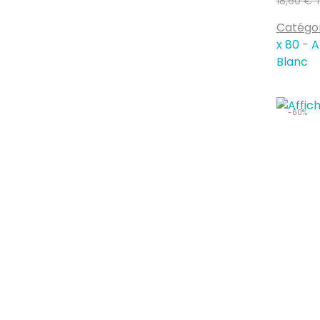
18,60 € 
habituel
Catégo
x 80
-
A
Blanc
-60%