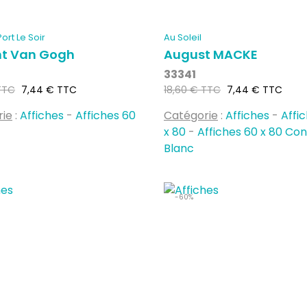
Port Le Soir
Au Soleil
nt Van Gogh
August MACKE
33341
Prix
Prix
Prix
TTC
7,44 € TTC
18,60 € TTC
7,44 € TTC
habituel
rie
:
Affiches
-
Affiches 60
Catégorie
:
Affiches
-
Affi
x 80
-
Affiches 60 x 80 Co
Blanc
-60%