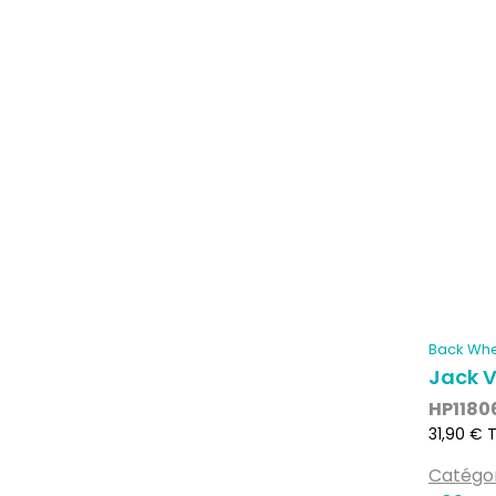
Back Whe
Jack 
HP1180
Prix
31,90 € 
Catégo