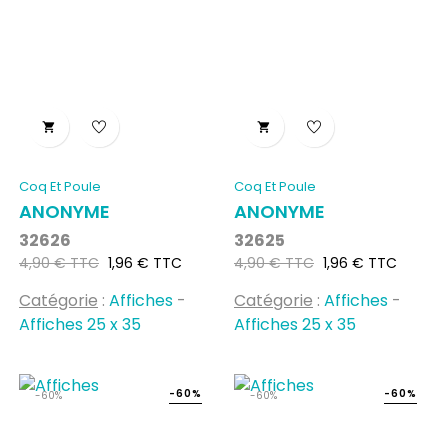


Coq Et Poule
Coq Et Poule
ANONYME
ANONYME
32626
32625
Prix
Prix
Prix
Prix
4,90 € TTC
1,96 € TTC
4,90 € TTC
1,96 € TTC
habituel
habituel
Catégorie
:
Affiches
-
Catégorie
:
Affiches
-
Affiches 25 x 35
Affiches 25 x 35
-60%
-60%
-60%
-60%