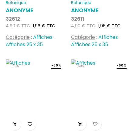
Botanique
Botanique
ANONYME
ANONYME
32612
32611
Prix
Prix
Prix
Prix
4,90 € TTC
1,96 € TTC
4,90 € TTC
1,96 € TTC
habituel
habituel
Catégorie
:
Affiches
-
Catégorie
:
Affiches
-
Affiches 25 x 35
Affiches 25 x 35
-60%
-60%
-60%
-60%

