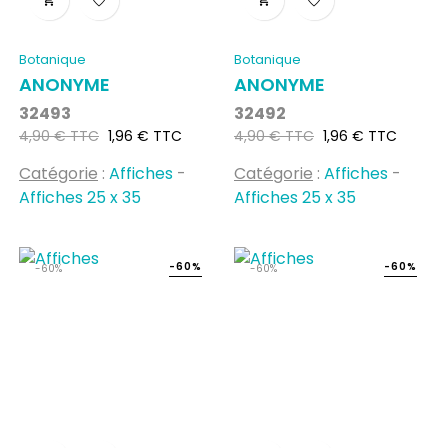
Botanique
Botanique
ANONYME
ANONYME
32493
32492
Prix
Prix
Prix
Prix
4,90 € TTC
1,96 € TTC
4,90 € TTC
1,96 € TTC
habituel
habituel
Catégorie
:
Affiches
-
Catégorie
:
Affiches
-
Affiches 25 x 35
Affiches 25 x 35
-60%
-60%
-60%
-60%