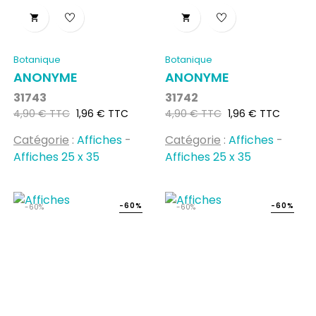


Botanique
Botanique
ANONYME
ANONYME
31743
31742
Prix
Prix
Prix
Prix
4,90 € TTC
1,96 € TTC
4,90 € TTC
1,96 € TTC
habituel
habituel
Catégorie
:
Affiches
-
Catégorie
:
Affiches
-
Affiches 25 x 35
Affiches 25 x 35
-60%
-60%
-60%
-60%