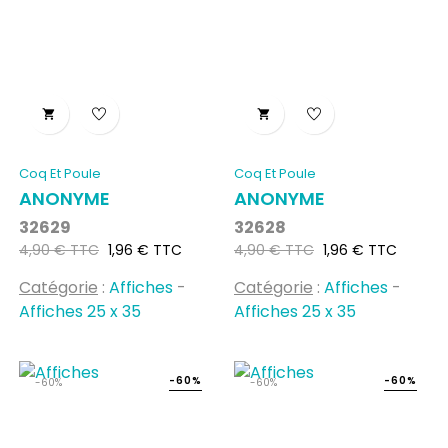


Coq Et Poule
Coq Et Poule
ANONYME
ANONYME
32629
32628
Prix
Prix
Prix
Prix
4,90 € TTC
1,96 € TTC
4,90 € TTC
1,96 € TTC
habituel
habituel
Catégorie
:
Affiches
-
Catégorie
:
Affiches
-
Affiches 25 x 35
Affiches 25 x 35
-60%
-60%
-60%
-60%