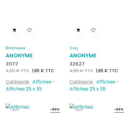


Botanique
Coq
ANONYME
ANONYME
31177
32627
Prix
Prix
Prix
Prix
4,90 € TTC
1,96 € TTC
4,90 € TTC
1,96 € TTC
habituel
habituel
Catégorie
:
Affiches
-
Catégorie
:
Affiches
-
Affiches 25 x 35
Affiches 25 x 35
-60%
-60%
-60%
-60%