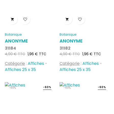


Botanique
Botanique
ANONYME
ANONYME
31184
31182
Prix
Prix
Prix
Prix
4,90 € TTC
1,96 € TTC
4,90 € TTC
1,96 € TTC
habituel
habituel
Catégorie
:
Affiches
-
Catégorie
:
Affiches
-
Affiches 25 x 35
Affiches 25 x 35
-60%
-60%
-60%
-60%