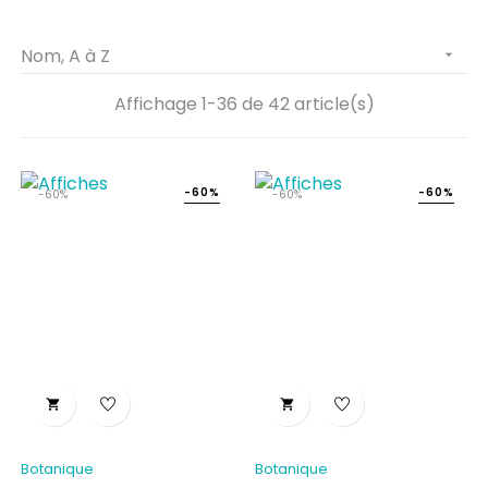
Nom, A à Z

Affichage 1-36 de 42 article(s)
-60%
-60%
-60%
-60%


Botanique
Botanique