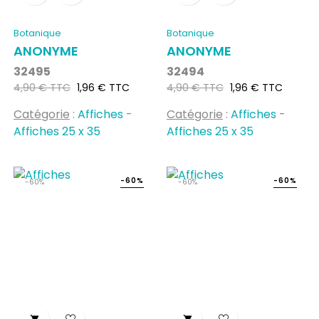
Botanique
Botanique
ANONYME
ANONYME
32495
32494
Prix
Prix
Prix
Prix
4,90 € TTC
1,96 € TTC
4,90 € TTC
1,96 € TTC
habituel
habituel
Catégorie
:
Affiches
-
Catégorie
:
Affiches
-
Affiches 25 x 35
Affiches 25 x 35
-60%
-60%
-60%
-60%

