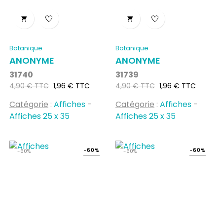


Botanique
Botanique
ANONYME
ANONYME
31740
31739
Prix
Prix
Prix
Prix
4,90 € TTC
1,96 € TTC
4,90 € TTC
1,96 € TTC
habituel
habituel
Catégorie
:
Affiches
-
Catégorie
:
Affiches
-
Affiches 25 x 35
Affiches 25 x 35
-60%
-60%
-60%
-60%