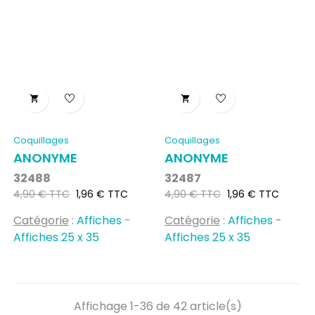


Coquillages
Coquillages
ANONYME
ANONYME
32488
32487
Prix
Prix
Prix
Prix
4,90 € TTC
1,96 € TTC
4,90 € TTC
1,96 € TTC
habituel
habituel
Catégorie
:
Affiches
-
Catégorie
:
Affiches
-
Affiches 25 x 35
Affiches 25 x 35
Affichage 1-36 de 42 article(s)