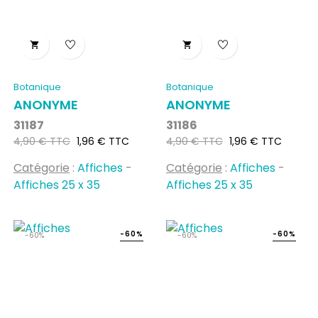


Botanique
Botanique
ANONYME
ANONYME
31187
31186
Prix
Prix
Prix
Prix
4,90 € TTC
1,96 € TTC
4,90 € TTC
1,96 € TTC
habituel
habituel
Catégorie
:
Affiches
-
Catégorie
:
Affiches
-
Affiches 25 x 35
Affiches 25 x 35
-60%
-60%
-60%
-60%