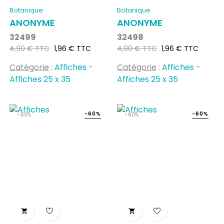
Botanique
Botanique
ANONYME
ANONYME
32499
32498
Prix
Prix
Prix
Prix
4,90 € TTC
1,96 € TTC
4,90 € TTC
1,96 € TTC
habituel
habituel
Catégorie
:
Affiches
-
Catégorie
:
Affiches
-
Affiches 25 x 35
Affiches 25 x 35
-60%
-60%
-60%
-60%

