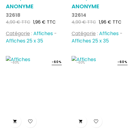
ANONYME
ANONYME
32618
32614
Prix
Prix
Prix
Prix
4,90 € TTC
1,96 € TTC
4,90 € TTC
1,96 € TTC
habituel
habituel
Catégorie
:
Affiches
-
Catégorie
:
Affiches
-
Affiches 25 x 35
Affiches 25 x 35
-60%
-60%
-60%
-60%

