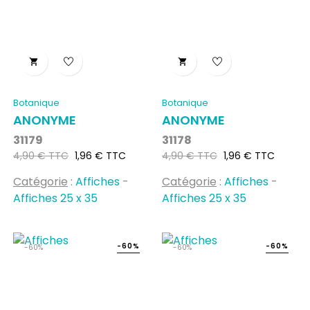


Botanique
Botanique
ANONYME
ANONYME
31179
31178
Prix
Prix
Prix
Prix
4,90 € TTC
1,96 € TTC
4,90 € TTC
1,96 € TTC
habituel
habituel
Catégorie
:
Affiches
-
Catégorie
:
Affiches
-
Affiches 25 x 35
Affiches 25 x 35
-60%
-60%
-60%
-60%