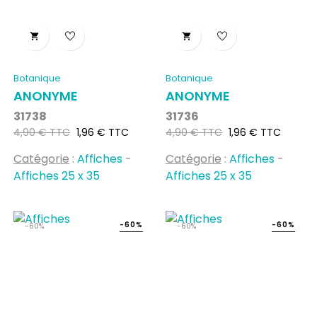


Botanique
Botanique
ANONYME
ANONYME
31738
31736
Prix
Prix
Prix
Prix
4,90 € TTC
1,96 € TTC
4,90 € TTC
1,96 € TTC
habituel
habituel
Catégorie
:
Affiches
-
Catégorie
:
Affiches
-
Affiches 25 x 35
Affiches 25 x 35
-60%
-60%
-60%
-60%