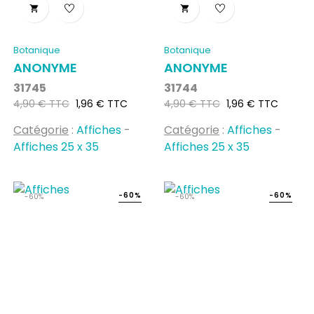


Botanique
Botanique
ANONYME
ANONYME
31745
31744
Prix
Prix
Prix
Prix
4,90 € TTC
1,96 € TTC
4,90 € TTC
1,96 € TTC
habituel
habituel
Catégorie
:
Affiches
-
Catégorie
:
Affiches
-
Affiches 25 x 35
Affiches 25 x 35
-60%
-60%
-60%
-60%