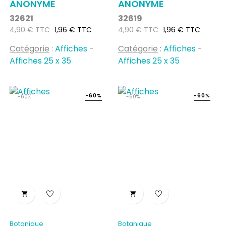
ANONYME
ANONYME
32621
32619
Prix
Prix
Prix
Prix
4,90 € TTC
1,96 € TTC
4,90 € TTC
1,96 € TTC
habituel
habituel
Catégorie
:
Affiches
-
Catégorie
:
Affiches
-
Affiches 25 x 35
Affiches 25 x 35
-60%
-60%
-60%
-60%


Botanique
Botanique