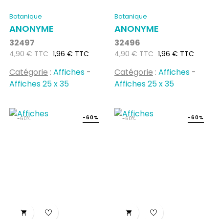
Botanique
Botanique
ANONYME
ANONYME
32497
32496
Prix
Prix
Prix
Prix
4,90 € TTC
1,96 € TTC
4,90 € TTC
1,96 € TTC
habituel
habituel
Catégorie
:
Affiches
-
Catégorie
:
Affiches
-
Affiches 25 x 35
Affiches 25 x 35
-60%
-60%
-60%
-60%

