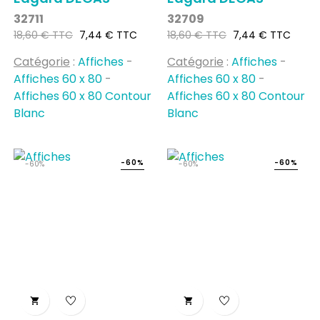
32711
32709
Prix
Prix
Prix
Prix
18,60 € TTC
7,44 € TTC
18,60 € TTC
7,44 € TTC
habituel
habituel
Catégorie
:
Affiches
-
Catégorie
:
Affiches
-
Affiches 60 x 80
-
Affiches 60 x 80
-
Affiches 60 x 80 Contour
Affiches 60 x 80 Contour
Blanc
Blanc
-60%
-60%
-60%
-60%

