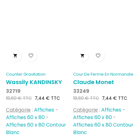


Counter Gravitation
Cour De Ferme En Normandie
Wassily KANDINSKY
Claude Monet
32719
33249
Prix
Prix
Prix
Prix
18,60 € TTC
7,44 € TTC
18,60 € TTC
7,44 € TTC
habituel
habituel
Catégorie
:
Affiches
-
Catégorie
:
Affiches
-
Affiches 60 x 80
-
Affiches 60 x 80
-
Affiches 60 x 80 Contour
Affiches 60 x 80 Contour
Blanc
Blanc