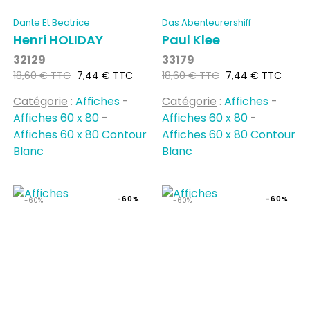
Dante Et Beatrice
Das Abenteurershiff
Henri HOLIDAY
Paul Klee
32129
33179
Prix
Prix
Prix
Prix
18,60 € TTC
7,44 € TTC
18,60 € TTC
7,44 € TTC
habituel
habituel
Catégorie
:
Affiches
-
Catégorie
:
Affiches
-
Affiches 60 x 80
-
Affiches 60 x 80
-
Affiches 60 x 80 Contour
Affiches 60 x 80 Contour
Blanc
Blanc
-60%
-60%
-60%
-60%