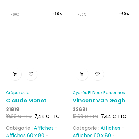
-60%
-60%
-60%
-60%


Crépuscule
Cyprès Et Deux Personnes
Claude Monet
Vincent Van Gogh
31819
32691
Prix
Prix
Prix
Prix
18,60 € TTC
7,44 € TTC
18,60 € TTC
7,44 € TTC
habituel
habituel
Catégorie
:
Affiches
-
Catégorie
:
Affiches
-
Affiches 60 x 80
-
Affiches 60 x 80
-