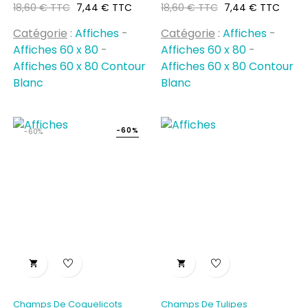
Prix
Prix
Prix
Prix
18,60 € TTC
7,44 € TTC
18,60 € TTC
7,44 € TTC
habituel
habituel
Catégorie
:
Affiches
-
Catégorie
:
Affiches
-
Affiches 60 x 80
-
Affiches 60 x 80
-
Affiches 60 x 80 Contour
Affiches 60 x 80 Contour
Blanc
Blanc
-60%
-60%


Champs De Coquelicots
Champs De Tulipes