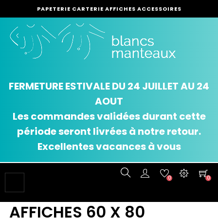
PAPETERIE CARTERIE AFFICHES ACCESSOIRES
FERMETURE ESTIVALE DU 24 JUILLET AU 24
AOUT
Les commandes validées durant cette
période seront livrées à notre retour.
Excellentes vacances à vous
0
0
Basculer
☰
la
navigation
AFFICHES 60 X 80