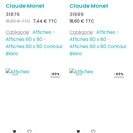
Claude Monet
Claude Monet
31876
31599
Prix
Prix
Prix
18,60 € TTC
7,44 € TTC
18,60 € TTC
habituel
Catégorie
:
Affiches
-
Catégorie
:
Affiches
-
Affiches 60 x 80
-
Affiches 60 x 80
-
Affiches 60 x 80 Contour
Affiches 60 x 80 Contour
Blanc
Blanc
-60%
-60%
-60%
-60%

