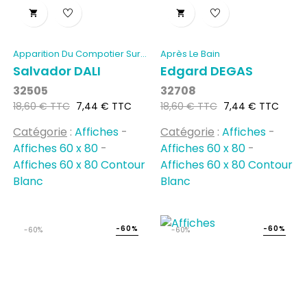


Apparition Du Compotier Sur...
Après Le Bain
Salvador DALI
Edgard DEGAS
32505
32708
Prix
Prix
Prix
Prix
18,60 € TTC
7,44 € TTC
18,60 € TTC
7,44 € TTC
habituel
habituel
Catégorie
:
Affiches
-
Catégorie
:
Affiches
-
Affiches 60 x 80
-
Affiches 60 x 80
-
Affiches 60 x 80 Contour
Affiches 60 x 80 Contour
Blanc
Blanc
-60%
-60%
-60%
-60%