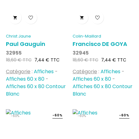


Christ Jaune
Colin-Maillard
Paul Gauguin
Francisco DE GOYA
32955
32945
Prix
Prix
Prix
Prix
18,60 € TTC
7,44 € TTC
18,60 € TTC
7,44 € TTC
habituel
habituel
Catégorie
:
Affiches
-
Catégorie
:
Affiches
-
Affiches 60 x 80
-
Affiches 60 x 80
-
Affiches 60 x 80 Contour
Affiches 60 x 80 Contour
Blanc
Blanc
-60%
-60%
-60%
-60%