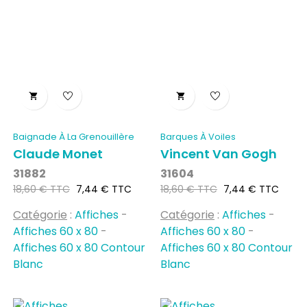


Baignade À La Grenouillère
Barques À Voiles
Claude Monet
Vincent Van Gogh
31882
31604
Prix
Prix
Prix
Prix
18,60 € TTC
7,44 € TTC
18,60 € TTC
7,44 € TTC
habituel
habituel
Catégorie
:
Affiches
-
Catégorie
:
Affiches
-
Affiches 60 x 80
-
Affiches 60 x 80
-
Affiches 60 x 80 Contour
Affiches 60 x 80 Contour
Blanc
Blanc