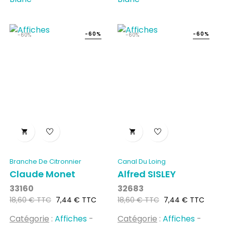
-60%
-60%
-60%
-60%


Branche De Citronnier
Canal Du Loing
Claude Monet
Alfred SISLEY
33160
32683
Prix
Prix
Prix
Prix
18,60 € TTC
7,44 € TTC
18,60 € TTC
7,44 € TTC
habituel
habituel
Catégorie
:
Affiches
-
Catégorie
:
Affiches
-