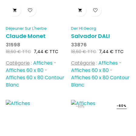


Déjeuner Sur L'herbe
Der Hl.Georg
Claude Monet
Salvador DALI
31598
33876
Prix
Prix
Prix
Prix
18,60 € TTC
7,44 € TTC
18,60 € TTC
7,44 € TTC
habituel
habituel
Catégorie
:
Affiches
-
Catégorie
:
Affiches
-
Affiches 60 x 80
-
Affiches 60 x 80
-
Affiches 60 x 80 Contour
Affiches 60 x 80 Contour
Blanc
Blanc
-60%
-60%