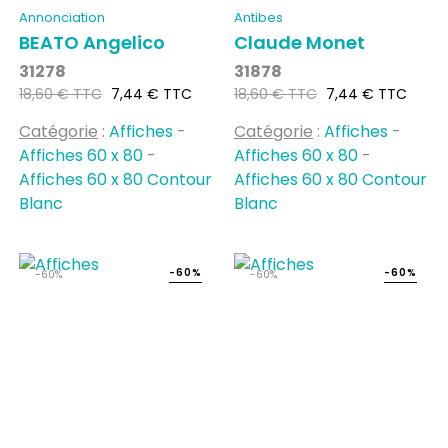
Annonciation
Antibes
BEATO Angelico
Claude Monet
31278
31878
Prix
Prix
Prix
Prix
18,60 € TTC
7,44 € TTC
18,60 € TTC
7,44 € TTC
habituel
habituel
Catégorie
:
Affiches
-
Catégorie
:
Affiches
-
Affiches 60 x 80
-
Affiches 60 x 80
-
Affiches 60 x 80 Contour
Affiches 60 x 80 Contour
Blanc
Blanc
-60%
-60%
-60%
-60%