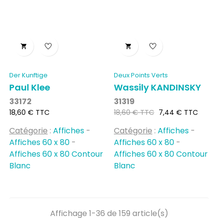


Der Kunftige
Deux Points Verts
Paul Klee
Wassily KANDINSKY
33172
31319
Prix
Prix
Prix
18,60 € TTC
18,60 € TTC
7,44 € TTC
habituel
Catégorie
:
Affiches
-
Catégorie
:
Affiches
-
Affiches 60 x 80
-
Affiches 60 x 80
-
Affiches 60 x 80 Contour
Affiches 60 x 80 Contour
Blanc
Blanc
Affichage 1-36 de 159 article(s)