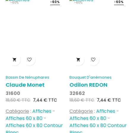
-60%
-60%
-60%
-60%


Bassin De Nénuphares
Bouquet D'anémones
Claude Monet
Odilon REDON
31600
32662
Prix
Prix
Prix
Prix
18,60 € TTC
7,44 € TTC
18,60 € TTC
7,44 € TTC
habituel
habituel
Catégorie
:
Affiches
-
Catégorie
:
Affiches
-
Affiches 60 x 80
-
Affiches 60 x 80
-
Affiches 60 x 80 Contour
Affiches 60 x 80 Contour
Blanc
Blanc