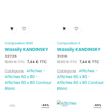


Composition 1940
Composition X
Wassily KANDINSKY
Wassily KANDINSKY
32725
31316
Prix
Prix
Prix
Prix
18,60 € TTC
7,44 € TTC
18,60 € TTC
7,44 € TTC
habituel
habituel
Catégorie
:
Affiches
-
Catégorie
:
Affiches
-
Affiches 60 x 80
-
Affiches 60 x 80
-
Affiches 60 x 80 Contour
Affiches 60 x 80 Contour
Blanc
Blanc
-60%
-60%
-60%
-60%