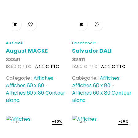


Au Soleil
Bacchanale
August MACKE
Salvador DALI
33341
32511
Prix
Prix
Prix
Prix
18,60 € TTC
7,44 € TTC
18,60 € TTC
7,44 € TTC
habituel
habituel
Catégorie
:
Affiches
-
Catégorie
:
Affiches
-
Affiches 60 x 80
-
Affiches 60 x 80
-
Affiches 60 x 80 Contour
Affiches 60 x 80 Contour
Blanc
Blanc
-60%
-60%
-60%
-60%