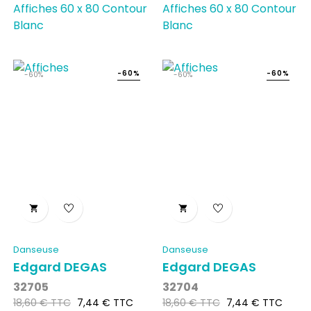
Affiches 60 x 80 Contour
Affiches 60 x 80 Contour
Blanc
Blanc
-60%
-60%
-60%
-60%


Danseuse
Danseuse
Edgard DEGAS
Edgard DEGAS
32705
32704
Prix
Prix
Prix
Prix
18,60 € TTC
7,44 € TTC
18,60 € TTC
7,44 € TTC