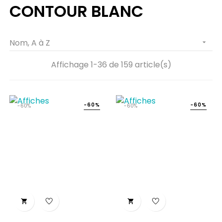
CONTOUR BLANC
Nom, A à Z

Affichage 1-36 de 159 article(s)
-60%
-60%
-60%
-60%

