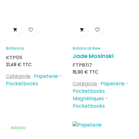


Botanica
Botanical Bee
Jade Mosinski
KTP05
Prix
21,48 € TTC
FTPB117
Prix
16,90 € TTC
Catégorie
:
Papeterie
-
Pocketbooks
Catégorie
:
Papeterie
-
Pocketbooks
Magnétiques
-
Pocketbooks
NOUVEAU