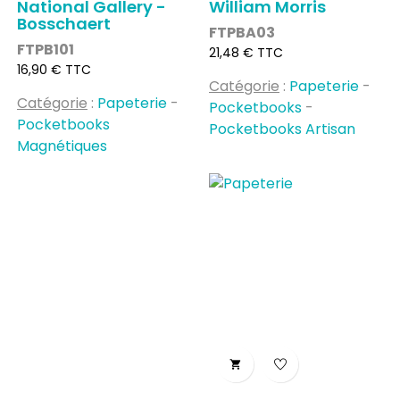
National Gallery -
William Morris
Bosschaert
FTPBA03
FTPB101
Prix
21,48 € TTC
Prix
16,90 € TTC
Catégorie
:
Papeterie
-
Catégorie
:
Papeterie
-
Pocketbooks
-
Pocketbooks
Pocketbooks Artisan
Magnétiques
