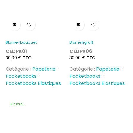


Blumenbouquet
Blumengruß
CEDPK01
CEDPK06
Prix
Prix
30,00 € TTC
30,00 € TTC
Catégorie
:
Papeterie
-
Catégorie
:
Papeterie
-
Pocketbooks
-
Pocketbooks
-
Pocketbooks Elastiques
Pocketbooks Elastiques
NOUVEAU