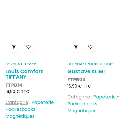


La Roue Du Paon...
Le Baiser (POCKETBOOKS...
Louis Comfort
Gustave KLIMT
TIFFANY
FTPB03
FTPB14
Prix
16,90 € TTC
Prix
16,90 € TTC
Catégorie
:
Papeterie
-
Catégorie
:
Papeterie
-
Pocketbooks
Pocketbooks
Magnétiques
Magnétiques