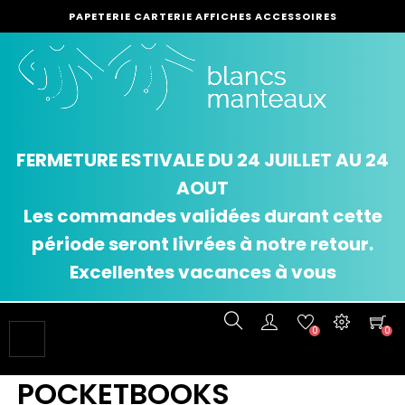
PAPETERIE CARTERIE AFFICHES ACCESSOIRES
FERMETURE ESTIVALE DU 24 JUILLET AU 24
AOUT
Les commandes validées durant cette
période seront livrées à notre retour.
Excellentes vacances à vous
0
0
Basculer
☰
la
navigation
POCKETBOOKS