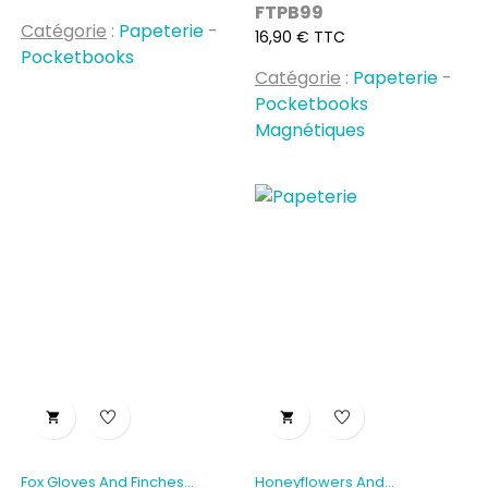
FTPB99
Catégorie
:
Papeterie
-
Prix
16,90 € TTC
Pocketbooks
Catégorie
:
Papeterie
-
Pocketbooks
Magnétiques


Fox Gloves And Finches...
Honeyflowers And...