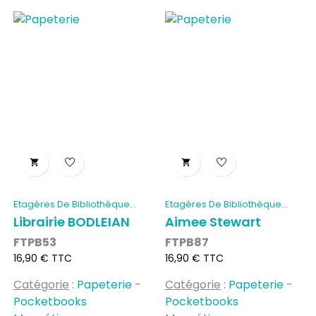


Etagères De Bibliothèque...
Etagères De Bibliothèque...
Librairie BODLEIAN
Aimee Stewart
FTPB53
FTPB87
Prix
Prix
16,90 € TTC
16,90 € TTC
Catégorie
:
Papeterie
-
Catégorie
:
Papeterie
-
Pocketbooks
Pocketbooks