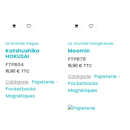


La Grande Vague...
La Journée Dangereuse...
Katshushika
Moomin
HOKUSAI
FTPB78
FTPB04
Prix
16,90 € TTC
Prix
16,90 € TTC
Catégorie
:
Papeterie
-
Catégorie
:
Papeterie
-
Pocketbooks
Pocketbooks
Magnétiques
Magnétiques