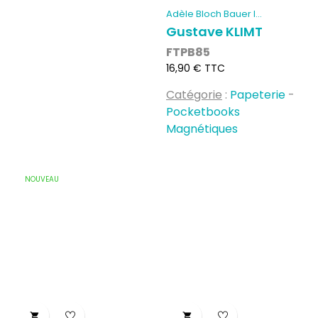
Adèle Bloch Bauer I...
Gustave KLIMT
FTPB85
Prix
16,90 € TTC
Catégorie
:
Papeterie
-
Pocketbooks
Magnétiques
NOUVEAU

