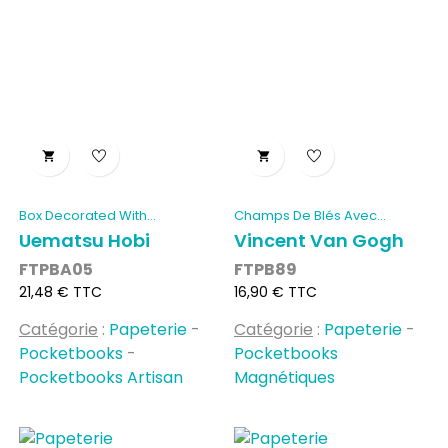


Box Decorated With...
Champs De Blés Avec
Cyprès...
Uematsu Hobi
Vincent Van Gogh
FTPBA05
FTPB89
Prix
Prix
21,48 € TTC
16,90 € TTC
Catégorie
:
Papeterie
-
Catégorie
:
Papeterie
-
Pocketbooks
-
Pocketbooks
Pocketbooks Artisan
Magnétiques