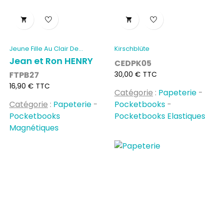


Jeune Fille Au Clair De...
Kirschblüte
Jean et Ron HENRY
CEDPK05
Prix
FTPB27
30,00 € TTC
Prix
16,90 € TTC
Catégorie
:
Papeterie
-
Catégorie
:
Papeterie
-
Pocketbooks
-
Pocketbooks
Pocketbooks Elastiques
Magnétiques