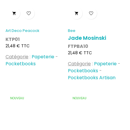


Art Deco Peacock
Bee
Jade Mosinski
KTP01
Prix
21,48 € TTC
FTPBA10
Prix
21,48 € TTC
Catégorie
:
Papeterie
-
Pocketbooks
Catégorie
:
Papeterie
-
Pocketbooks
-
Pocketbooks Artisan
NOUVEAU
NOUVEAU