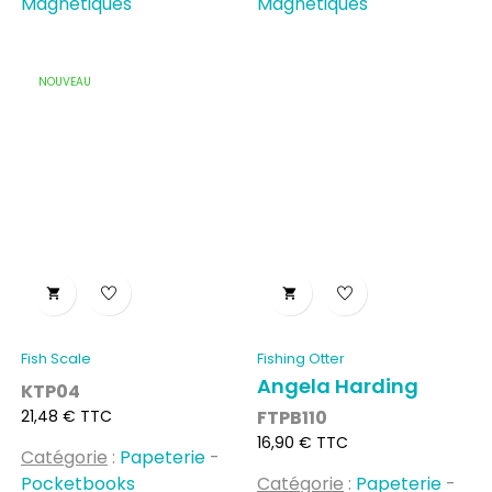
Magnétiques
Magnétiques
NOUVEAU


Fish Scale
Fishing Otter
Angela Harding
KTP04
Prix
21,48 € TTC
FTPB110
Prix
16,90 € TTC
Catégorie
:
Papeterie
-
Pocketbooks
Catégorie
:
Papeterie
-