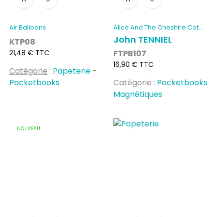
Air Balloons
Alice And The Cheshire Cat...
John TENNIEL
KTP08
Prix
21,48 € TTC
FTPB107
Prix
16,90 € TTC
Catégorie
:
Papeterie
-
Pocketbooks
Catégorie
:
Pocketbooks
Magnétiques
NOUVEAU