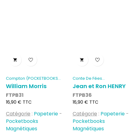


Compton (POCKETBOOKS...
Conte De Fées
(POCKETBOOKS...
William Morris
Jean et Ron HENRY
FTPB31
FTPB36
Prix
Prix
16,90 € TTC
16,90 € TTC
Catégorie
:
Papeterie
-
Catégorie
:
Papeterie
-
Pocketbooks
Pocketbooks
Magnétiques
Magnétiques