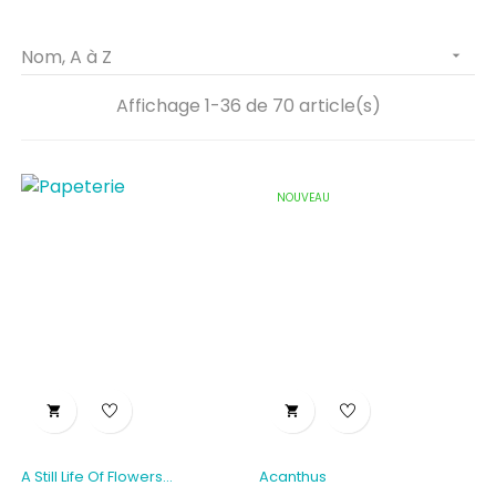
Nom, A à Z

Affichage 1-36 de 70 article(s)
NOUVEAU


A Still Life Of Flowers...
Acanthus