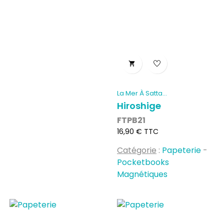

La Mer À Satta
(POCKETBOOKS...
Hiroshige
FTPB21
Prix
16,90 € TTC
Catégorie
:
Papeterie
-
Pocketbooks
Magnétiques