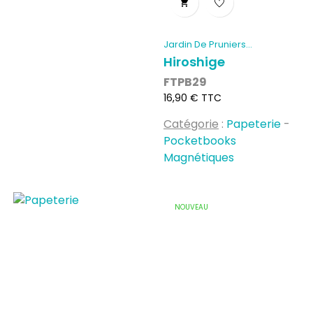

Jardin De Pruniers...
Hiroshige
FTPB29
Prix
16,90 € TTC
Catégorie
:
Papeterie
-
Pocketbooks
Magnétiques
NOUVEAU