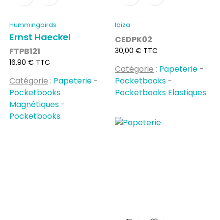
Hummingbirds
Ibiza
Ernst Haeckel
CEDPK02
Prix
FTPB121
30,00 € TTC
Prix
16,90 € TTC
Catégorie
:
Papeterie
-
Catégorie
:
Papeterie
-
Pocketbooks
-
Pocketbooks
Pocketbooks Elastiques
Magnétiques
-
Pocketbooks