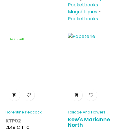
Pocketbooks
Magnétiques
-
Pocketbooks
NOUVEAU


Florentine Peacock
Foliage And Flowers...
Kew's Marianne
KTP02
North
Prix
21,48 € TTC