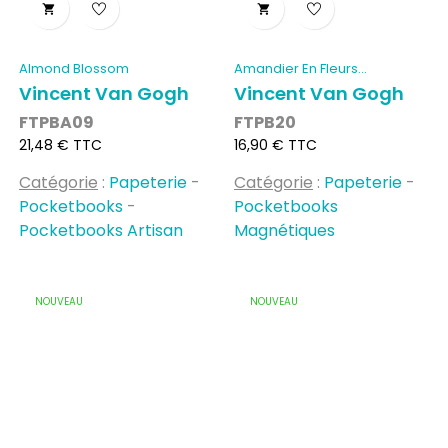


Almond Blossom
Amandier En Fleurs...
Vincent Van Gogh
Vincent Van Gogh
FTPBA09
FTPB20
Prix
Prix
21,48 € TTC
16,90 € TTC
Catégorie
:
Papeterie
-
Catégorie
:
Papeterie
-
Pocketbooks
-
Pocketbooks
Pocketbooks Artisan
Magnétiques
NOUVEAU
NOUVEAU