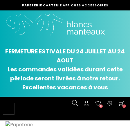
PAPETERIE CARTERIE AFFICHES ACCESSOIRES
FERMETURE ESTIVALE DU 24 JUILLET AU 24
AOUT
Les commandes validées durant cette
période seront livrées à notre retour.
Excellentes vacances à vous
0
0
Basculer
☰
la
navigation