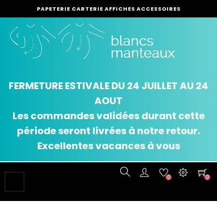
PAPETERIE CARTERIE AFFICHES ACCESSOIRES
FERMETURE ESTIVALE DU 24 JUILLET AU 24
AOUT
Les commandes validées durant cette
période seront livrées à notre retour.
Excellentes vacances à vous
0
0
Basculer
☰
la
navigation