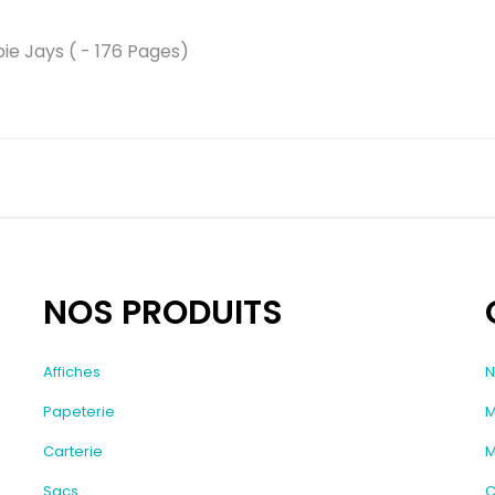
ie Jays ( - 176 Pages)
NOS PRODUITS
Affiches
N
Papeterie
M
Carterie
M
Sacs
C