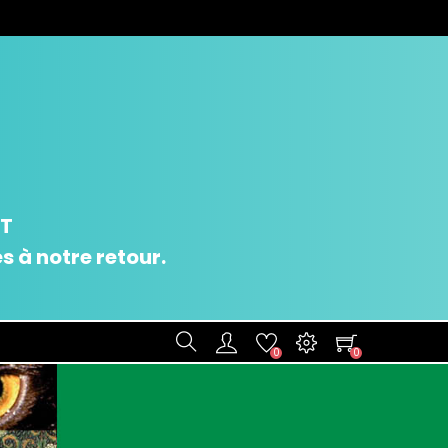
UT
 à notre retour.
0
0