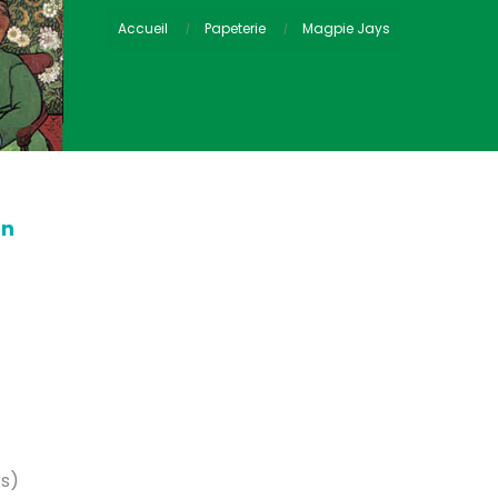
Accueil
Papeterie
Magpie Jays
on
es)