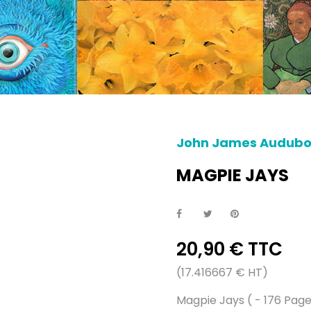
John James Audub
MAGPIE JAYS
20,90 € TTC
(17.416667 € HT)
Magpie Jays ( - 176 Pag