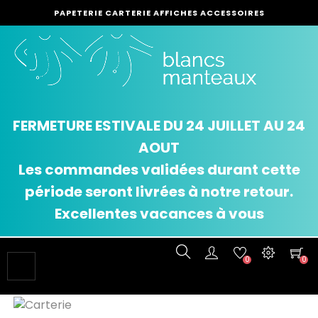
PAPETERIE CARTERIE AFFICHES ACCESSOIRES
FERMETURE ESTIVALE DU 24 JUILLET AU 24
AOUT
Les commandes validées durant cette
période seront livrées à notre retour.
Excellentes vacances à vous
0
0
Basculer
☰
la
navigation