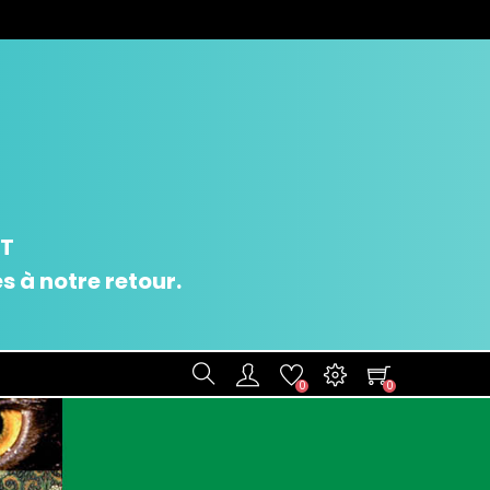
UT
 à notre retour.
0
0