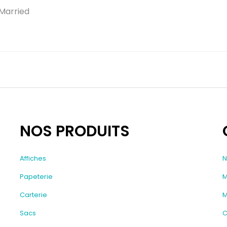
 Married
NOS PRODUITS
Affiches
N
Papeterie
M
Carterie
M
Sacs
C