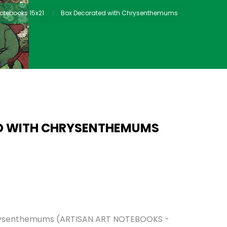
Notebooks 15x21
Box Decorated with Chrysenthemums
D WITH CHRYSENTHEMUMS
rysenthemums (ARTISAN ART NOTEBOOKS -