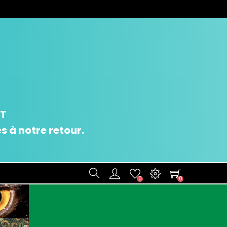
UT
 à notre retour.
0
0