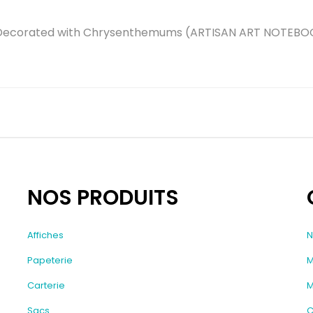
Decorated with Chrysenthemums (ARTISAN ART NOTEBOO
NOS PRODUITS
Affiches
N
Papeterie
M
Carterie
M
Sacs
C