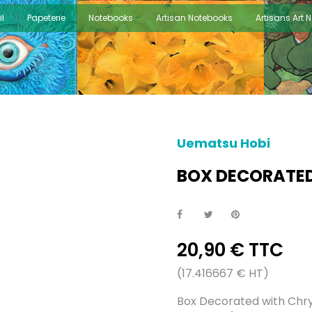
l
Papeterie
Notebooks
Artisan Notebooks
Artisans Art 
Uematsu Hobi
BOX DECORATE
20,90 € TTC
(17.416667 € HT)
Box Decorated with Ch