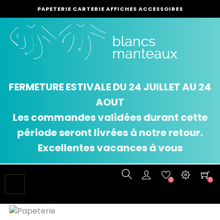
PAPETERIE CARTERIE AFFICHES ACCESSOIRES
FERMETURE ESTIVALE DU 24 JUILLET AU 24
AOUT
Les commandes validées durant cette
période seront livrées à notre retour.
Excellentes vacances à vous
0
0
Basculer
☰
la
navigation