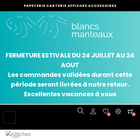
PAPETERIE CARTERIE AFFICHES ACCESSOIRES
FERMETURE ESTIVALE DU 24 JUILLET AU 24
AOUT
Les commandes validées durant cette
période seront livrées à notre retour.
Excellentes vacances à vous
0
0
Basculer
☰
la
navigation
-60%