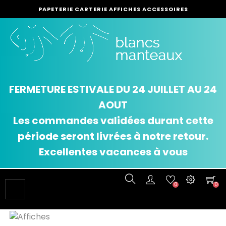
PAPETERIE CARTERIE AFFICHES ACCESSOIRES
FERMETURE ESTIVALE DU 24 JUILLET AU 24
AOUT
Les commandes validées durant cette
période seront livrées à notre retour.
Excellentes vacances à vous
0
0
Basculer
☰
la
navigation