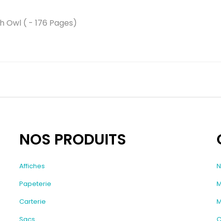
h Owl ( - 176 Pages)
NOS PRODUITS
Affiches
N
Papeterie
M
Carterie
M
Sacs
C