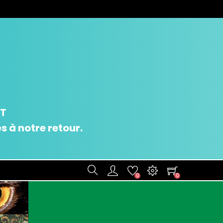
UT
 à notre retour.
0
0